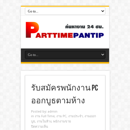
รับสมัครพนักงาน PC
ออกบูธตามห้าง
Posted by:
admin
in
งาน Full Time
,
งาน PC
,
งานประจํา
,
งานออก
บูธ
,
งานในห้าง
,
พนักงานขาย
ปิดความเห็น