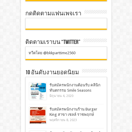
กดติดตามแฟนเพจเรา
ติดตามเราบน “TWITTER”
ทวีตโดย @bkkparttime2560
10 อันดับงานยอดนิยม
รับสมัครพนักงานต้อนรับ คลินิก
ทันตกรรม Smile Seasons
มิถุนายน 4, 2020
รับสมัครพนักงานร้าน Burger
King สาขา เชลล์ ราชพฤกษ์
พฤศจิกายน 8, 2023