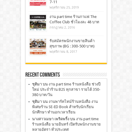
7-11
พฤศจิกายน 25, 2019
งาน part time ร้านกาแฟ The
Coffee Club ชั่วโมงละ 48 บาท
กรกฎาคม 2, 2016
รับสมัครพนักงานขายสินค้า
สุขภาพ (BG : 300-500 บาท)
พฤศจิกายน 8, 2017
Recent Comments
ชุติมา
บน
งาน part time ร้านหนังสือ ช่วงปี
ใหม่ ประจำร้าน B2S ทุกสาขา รายได้ 350-
380 บาท/วัน
ชุติมา
บน
งานพาร์ทไทม์ร้านหนังสือ งาน
พิเศษร้าน SE-ED Book สำหรับนักเรียน
นักศึกษา ทำนอกเวลาเรียน
นางสาวเมษา เพริดพริ้ง
บน
งาน part time
ร้านหนังสือ นายอินทร์ เปิดรับพนักงานขาย
หลายอัตรา ทั่วประเทศ