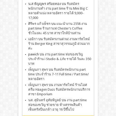
น.ส ธัญญพร สร้อยทอง
บน
รับสมัคร
พนักงานทำ งาน part time ร้าน Mini Big C
หลายตำแน่ง หลายอัตรา รายได้ 9,000-
17,000
ศิริพร แก้วเพ็ชร
บน
เเนะนำงาน 2558 งาน
part time ร้านกาแฟ Chester’s Coffee
ชั่วโมงละ 45 บาท สาขาใกล้บ้านท่าน
เอมิกา
บน
รับสมัครงานด่วน! งานพาร์ทไทม์
ร้าน Berger King สาขาสุวรรณภูมิ ด่วนมาก
ค่ะ
pawich
บน
งาน part time ห่อของขวัญ
ประจำร้าน i Studio & .Life รายได้ วันละ 350
บาท
เพ็ญนภา สุพร
บน
รับสมัครพนักงาน part
time ประจำร้าน 7-11 Full time / Part time/
หลายอัตรา
เพ็ญนภา สุพร
บน
งานพาร์ทไทม์ ร้านไอศ
ครีม Häagen Dazs รับสมัครพนักงานบริการ
สาขา Emporium
นส. สุมินทร์ อุทัยพิบูลย์
บน
งาน part time
ห่อของขวัญ ช่วยขาย ห้างสรรพสินค้า
เซ็นทรัลปิ่นเกล้า อายุ 16 ปีขึ้นไป