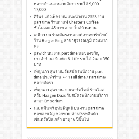
หลายตำแน่ง หลายอัตรา รายได้ 9,000-
17,000
ศิริพร แก้วเพ็ชร
บน
เเนะนำงาน 2558 งาน
part time ร้านกาแฟ Chester’s Coffee
ชั่วโมงละ 45 บาท สาขาใกล้บ้านท่าน
เอมิกา
บน
รับสมัครงานด่วน! งานพาร์ทไทม์
ร้าน Berger King สาขาสุวรรณภูมิ ด่วนมาก
ค่ะ
pawich
บน
งาน part time ห่อของขวัญ
ประจำร้าน i Studio & .Life รายได้ วันละ 350
บาท
เพ็ญนภา สุพร
บน
รับสมัครพนักงาน part
time ประจำร้าน 7-11 Full time / Part time/
หลายอัตรา
เพ็ญนภา สุพร
บน
งานพาร์ทไทม์ ร้านไอศ
ครีม Häagen Dazs รับสมัครพนักงานบริการ
สาขา Emporium
นส. สุมินทร์ อุทัยพิบูลย์
บน
งาน part time
ห่อของขวัญ ช่วยขาย ห้างสรรพสินค้า
เซ็นทรัลปิ่นเกล้า อายุ 16 ปีขึ้นไป