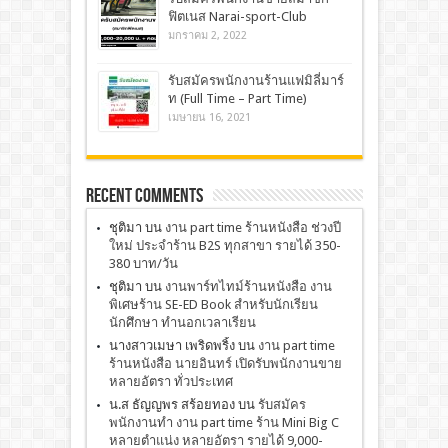
ฟิตเนส Narai-sport-Club
มกราคม 2, 2022
รับสมัครพนักงานร้านแฟมิลี่มาร์
ท (Full Time – Part Time)
เมษายน 16, 2021
Recent Comments
ชุติมา
บน
งาน part time ร้านหนังสือ ช่วงปี
ใหม่ ประจำร้าน B2S ทุกสาขา รายได้ 350-
380 บาท/วัน
ชุติมา
บน
งานพาร์ทไทม์ร้านหนังสือ งาน
พิเศษร้าน SE-ED Book สำหรับนักเรียน
นักศึกษา ทำนอกเวลาเรียน
นางสาวเมษา เพริดพริ้ง
บน
งาน part time
ร้านหนังสือ นายอินทร์ เปิดรับพนักงานขาย
หลายอัตรา ทั่วประเทศ
น.ส ธัญญพร สร้อยทอง
บน
รับสมัคร
พนักงานทำ งาน part time ร้าน Mini Big C
หลายตำแน่ง หลายอัตรา รายได้ 9,000-