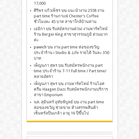
17,000
ศิริพร แก้วเพ็ชร
บน
เเนะนำงาน 2558 งาน
part time ร้านกาแฟ Chester’s Coffee
ชั่วโมงละ 45 บาท สาขาใกล้บ้านท่าน
เอมิกา
บน
รับสมัครงานด่วน! งานพาร์ทไทม์
ร้าน Berger King สาขาสุวรรณภูมิ ด่วนมาก
ค่ะ
pawich
บน
งาน part time ห่อของขวัญ
ประจำร้าน i Studio & .Life รายได้ วันละ 350
บาท
เพ็ญนภา สุพร
บน
รับสมัครพนักงาน part
time ประจำร้าน 7-11 Full time / Part time/
หลายอัตรา
เพ็ญนภา สุพร
บน
งานพาร์ทไทม์ ร้านไอศ
ครีม Häagen Dazs รับสมัครพนักงานบริการ
สาขา Emporium
นส. สุมินทร์ อุทัยพิบูลย์
บน
งาน part time
ห่อของขวัญ ช่วยขาย ห้างสรรพสินค้า
เซ็นทรัลปิ่นเกล้า อายุ 16 ปีขึ้นไป