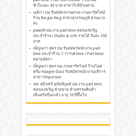
ชั่วโมงละ 45 บาท สาขาใกล้บ้านท่าน
เอมิกา
บน
รับสมัครงานด่วน! งานพาร์ทไทม์
ร้าน Berger King สาขาสุวรรณภูมิ ด่วนมาก
ค่ะ
pawich
บน
งาน part time ห่อของขวัญ
ประจำร้าน i Studio & .Life รายได้ วันละ 350
บาท
เพ็ญนภา สุพร
บน
รับสมัครพนักงาน part
time ประจำร้าน 7-11 Full time / Part time/
หลายอัตรา
เพ็ญนภา สุพร
บน
งานพาร์ทไทม์ ร้านไอศ
ครีม Häagen Dazs รับสมัครพนักงานบริการ
สาขา Emporium
นส. สุมินทร์ อุทัยพิบูลย์
บน
งาน part time
ห่อของขวัญ ช่วยขาย ห้างสรรพสินค้า
เซ็นทรัลปิ่นเกล้า อายุ 16 ปีขึ้นไป