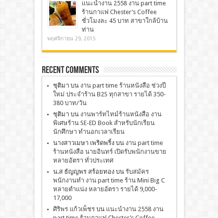
เเนะนำงาน 2558 งาน part time
ร้านกาแฟ Chester’s Coffee
ชั่วโมงละ 45 บาท สาขาใกล้บ้าน
ท่าน
พฤศจิกายน 29, 2015
Recent Comments
ชุติมา
บน
งาน part time ร้านหนังสือ ช่วงปี
ใหม่ ประจำร้าน B2S ทุกสาขา รายได้ 350-
380 บาท/วัน
ชุติมา
บน
งานพาร์ทไทม์ร้านหนังสือ งาน
พิเศษร้าน SE-ED Book สำหรับนักเรียน
นักศึกษา ทำนอกเวลาเรียน
นางสาวเมษา เพริดพริ้ง
บน
งาน part time
ร้านหนังสือ นายอินทร์ เปิดรับพนักงานขาย
หลายอัตรา ทั่วประเทศ
น.ส ธัญญพร สร้อยทอง
บน
รับสมัคร
พนักงานทำ งาน part time ร้าน Mini Big C
หลายตำแน่ง หลายอัตรา รายได้ 9,000-
17,000
ศิริพร แก้วเพ็ชร
บน
เเนะนำงาน 2558 งาน
part time ร้านกาแฟ Chester’s Coffee