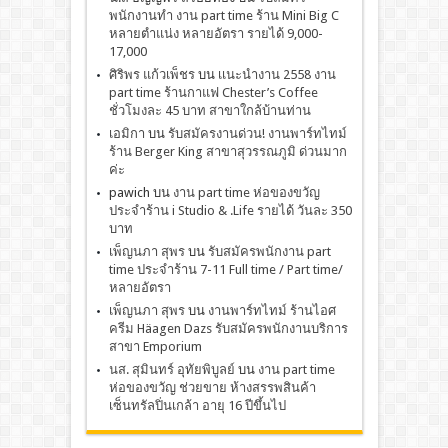
พนักงานทำ งาน part time ร้าน Mini Big C
หลายตำแน่ง หลายอัตรา รายได้ 9,000-
17,000
ศิริพร แก้วเพ็ชร
บน
เเนะนำงาน 2558 งาน
part time ร้านกาแฟ Chester’s Coffee
ชั่วโมงละ 45 บาท สาขาใกล้บ้านท่าน
เอมิกา
บน
รับสมัครงานด่วน! งานพาร์ทไทม์
ร้าน Berger King สาขาสุวรรณภูมิ ด่วนมาก
ค่ะ
pawich
บน
งาน part time ห่อของขวัญ
ประจำร้าน i Studio & .Life รายได้ วันละ 350
บาท
เพ็ญนภา สุพร
บน
รับสมัครพนักงาน part
time ประจำร้าน 7-11 Full time / Part time/
หลายอัตรา
เพ็ญนภา สุพร
บน
งานพาร์ทไทม์ ร้านไอศ
ครีม Häagen Dazs รับสมัครพนักงานบริการ
สาขา Emporium
นส. สุมินทร์ อุทัยพิบูลย์
บน
งาน part time
ห่อของขวัญ ช่วยขาย ห้างสรรพสินค้า
เซ็นทรัลปิ่นเกล้า อายุ 16 ปีขึ้นไป