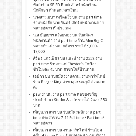
พิเศษร้าน SE-ED Book สำหรับนักเรียน
นักศึกษา ทำนอกเวลาเรียน
นางสาวเมษา เพริดพริ้ง
บน
งาน part time
ร้านหนังสือ นายอินทร์ เปิดรับพนักงานขาย
หลายอัตรา ทั่วประเทศ
น.ส ธัญญพร สร้อยทอง
บน
รับสมัคร
พนักงานทำ งาน part time ร้าน Mini Big C
หลายตำแน่ง หลายอัตรา รายได้ 9,000-
17,000
ศิริพร แก้วเพ็ชร
บน
เเนะนำงาน 2558 งาน
part time ร้านกาแฟ Chester’s Coffee
ชั่วโมงละ 45 บาท สาขาใกล้บ้านท่าน
เอมิกา
บน
รับสมัครงานด่วน! งานพาร์ทไทม์
ร้าน Berger King สาขาสุวรรณภูมิ ด่วนมาก
ค่ะ
pawich
บน
งาน part time ห่อของขวัญ
ประจำร้าน i Studio & .Life รายได้ วันละ 350
บาท
เพ็ญนภา สุพร
บน
รับสมัครพนักงาน part
time ประจำร้าน 7-11 Full time / Part time/
หลายอัตรา
เพ็ญนภา สุพร
บน
งานพาร์ทไทม์ ร้านไอศ
ครีม Häagen Dazs รับสมัครพนักงานบริการ