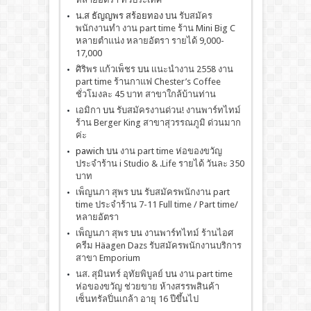
น.ส ธัญญพร สร้อยทอง
บน
รับสมัคร
พนักงานทำ งาน part time ร้าน Mini Big C
หลายตำแน่ง หลายอัตรา รายได้ 9,000-
17,000
ศิริพร แก้วเพ็ชร
บน
เเนะนำงาน 2558 งาน
part time ร้านกาแฟ Chester’s Coffee
ชั่วโมงละ 45 บาท สาขาใกล้บ้านท่าน
เอมิกา
บน
รับสมัครงานด่วน! งานพาร์ทไทม์
ร้าน Berger King สาขาสุวรรณภูมิ ด่วนมาก
ค่ะ
pawich
บน
งาน part time ห่อของขวัญ
ประจำร้าน i Studio & .Life รายได้ วันละ 350
บาท
เพ็ญนภา สุพร
บน
รับสมัครพนักงาน part
time ประจำร้าน 7-11 Full time / Part time/
หลายอัตรา
เพ็ญนภา สุพร
บน
งานพาร์ทไทม์ ร้านไอศ
ครีม Häagen Dazs รับสมัครพนักงานบริการ
สาขา Emporium
นส. สุมินทร์ อุทัยพิบูลย์
บน
งาน part time
ห่อของขวัญ ช่วยขาย ห้างสรรพสินค้า
เซ็นทรัลปิ่นเกล้า อายุ 16 ปีขึ้นไป