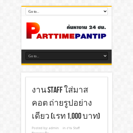
งาน STAFF ใส่มาส
คอต ถ่ายรูปอย่าง
เดียว (เรท 1,000 บาท)
Posted by:
admin
in
งาน Staff