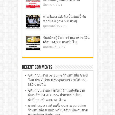
ยกิ๊ฟช้อป (วันละ 350 บาท)
มีนาคม 5, 2021
งาน Extra แต่งตัวเป็นซอมบี้ รับ
หลายคน (เรท 600 บาท)
กุมภาพันธ์ 15, 2018
รับสมัครผู้จัดการร้านอาหาร (เงิน
เดือน 24,000 บาทขึ้นไป)
กันยายน 23, 2017
Recent Comments
ชุติมา
บน
งาน part time ร้านหนังสือ ช่วงปี
ใหม่ ประจำร้าน B2S ทุกสาขา รายได้ 350-
380 บาท/วัน
ชุติมา
บน
งานพาร์ทไทม์ร้านหนังสือ งาน
พิเศษร้าน SE-ED Book สำหรับนักเรียน
นักศึกษา ทำนอกเวลาเรียน
นางสาวเมษา เพริดพริ้ง
บน
งาน part time
ร้านหนังสือ นายอินทร์ เปิดรับพนักงานขาย
หลายอัตรา ทั่วประเทศ