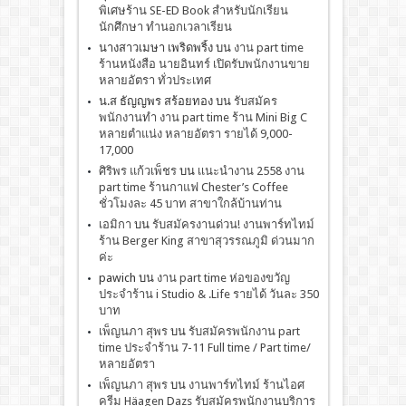
พิเศษร้าน SE-ED Book สำหรับนักเรียน
นักศึกษา ทำนอกเวลาเรียน
นางสาวเมษา เพริดพริ้ง
บน
งาน part time
ร้านหนังสือ นายอินทร์ เปิดรับพนักงานขาย
หลายอัตรา ทั่วประเทศ
น.ส ธัญญพร สร้อยทอง
บน
รับสมัคร
พนักงานทำ งาน part time ร้าน Mini Big C
หลายตำแน่ง หลายอัตรา รายได้ 9,000-
17,000
ศิริพร แก้วเพ็ชร
บน
เเนะนำงาน 2558 งาน
part time ร้านกาแฟ Chester’s Coffee
ชั่วโมงละ 45 บาท สาขาใกล้บ้านท่าน
เอมิกา
บน
รับสมัครงานด่วน! งานพาร์ทไทม์
ร้าน Berger King สาขาสุวรรณภูมิ ด่วนมาก
ค่ะ
pawich
บน
งาน part time ห่อของขวัญ
ประจำร้าน i Studio & .Life รายได้ วันละ 350
บาท
เพ็ญนภา สุพร
บน
รับสมัครพนักงาน part
time ประจำร้าน 7-11 Full time / Part time/
หลายอัตรา
เพ็ญนภา สุพร
บน
งานพาร์ทไทม์ ร้านไอศ
ครีม Häagen Dazs รับสมัครพนักงานบริการ