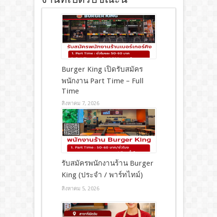
Burger King เปิดรับสมัคร
พนักงาน Part Time – Full
Time
สิงหาคม 7, 2026
รับสมัครพนักงานร้าน Burger
King (ประจำ / พาร์ทไทม์)
สิงหาคม 5, 2026