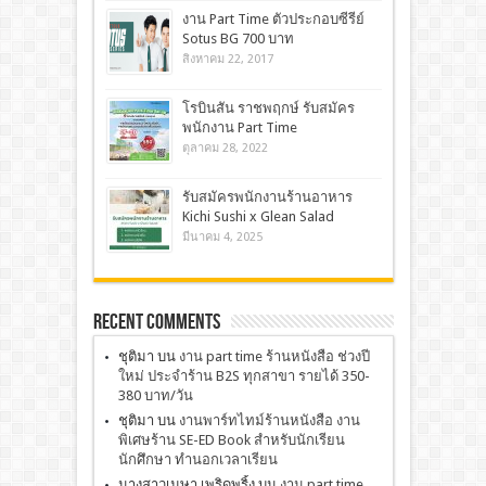
งาน Part Time ตัวประกอบซีรีย์
Sotus BG 700 บาท
สิงหาคม 22, 2017
โรบินสัน ราชพฤกษ์ รับสมัคร
พนักงาน Part Time
ตุลาคม 28, 2022
รับสมัครพนักงานร้านอาหาร
Kichi Sushi x Glean Salad
มีนาคม 4, 2025
Recent Comments
ชุติมา
บน
งาน part time ร้านหนังสือ ช่วงปี
ใหม่ ประจำร้าน B2S ทุกสาขา รายได้ 350-
380 บาท/วัน
ชุติมา
บน
งานพาร์ทไทม์ร้านหนังสือ งาน
พิเศษร้าน SE-ED Book สำหรับนักเรียน
นักศึกษา ทำนอกเวลาเรียน
นางสาวเมษา เพริดพริ้ง
บน
งาน part time