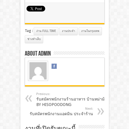
Tag :
ง่าน FULL TIME
งานประจํา
งานในกรุงเทพ
ช่างทำเล็บ
About admin
Previous:
รับสมัครพนักงานร้านอาหาร บ้านหม่าม้า
BY HISOPOODONG
Next:
รับสมัครพนักงานแอดมิน ประจำร้าน
งานที่เปิดรับขณะนี้