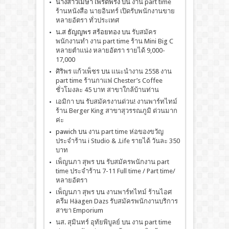
นางสาวเมษา เพริดพริ้ง
บน
งาน part time
ร้านหนังสือ นายอินทร์ เปิดรับพนักงานขาย
หลายอัตรา ทั่วประเทศ
น.ส ธัญญพร สร้อยทอง
บน
รับสมัคร
พนักงานทำ งาน part time ร้าน Mini Big C
หลายตำแน่ง หลายอัตรา รายได้ 9,000-
17,000
ศิริพร แก้วเพ็ชร
บน
เเนะนำงาน 2558 งาน
part time ร้านกาแฟ Chester’s Coffee
ชั่วโมงละ 45 บาท สาขาใกล้บ้านท่าน
เอมิกา
บน
รับสมัครงานด่วน! งานพาร์ทไทม์
ร้าน Berger King สาขาสุวรรณภูมิ ด่วนมาก
ค่ะ
pawich
บน
งาน part time ห่อของขวัญ
ประจำร้าน i Studio & .Life รายได้ วันละ 350
บาท
เพ็ญนภา สุพร
บน
รับสมัครพนักงาน part
time ประจำร้าน 7-11 Full time / Part time/
หลายอัตรา
เพ็ญนภา สุพร
บน
งานพาร์ทไทม์ ร้านไอศ
ครีม Häagen Dazs รับสมัครพนักงานบริการ
สาขา Emporium
นส. สุมินทร์ อุทัยพิบูลย์
บน
งาน part time