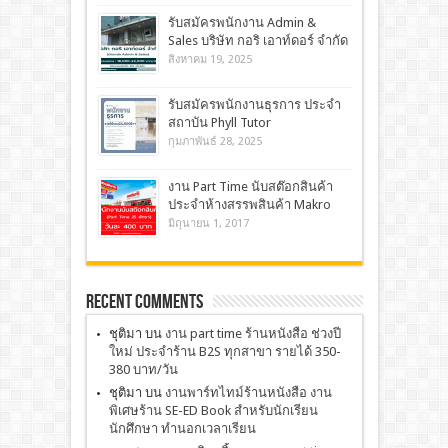
รับสมัครพนักงาน Admin &
Sales บริษัท กอริ เอาท์ดอร์ จำกัด
สิงหาคม 19, 2025
รับสมัครพนักงานธุรการ ประจำ
สถาบัน Phyll Tutor
กุมภาพันธ์ 28, 2025
งาน Part Time นับสต๊อกสินค้า
ประจำห้างสรรพสินค้า Makro
มิถุนายน 1, 2017
Recent Comments
ชุติมา
บน
งาน part time ร้านหนังสือ ช่วงปี
ใหม่ ประจำร้าน B2S ทุกสาขา รายได้ 350-
380 บาท/วัน
ชุติมา
บน
งานพาร์ทไทม์ร้านหนังสือ งาน
พิเศษร้าน SE-ED Book สำหรับนักเรียน
นักศึกษา ทำนอกเวลาเรียน