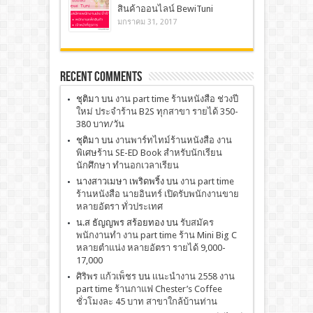
สินค้าออนไลน์ BewiTuni
มกราคม 31, 2017
Recent Comments
ชุติมา
บน
งาน part time ร้านหนังสือ ช่วงปี
ใหม่ ประจำร้าน B2S ทุกสาขา รายได้ 350-
380 บาท/วัน
ชุติมา
บน
งานพาร์ทไทม์ร้านหนังสือ งาน
พิเศษร้าน SE-ED Book สำหรับนักเรียน
นักศึกษา ทำนอกเวลาเรียน
นางสาวเมษา เพริดพริ้ง
บน
งาน part time
ร้านหนังสือ นายอินทร์ เปิดรับพนักงานขาย
หลายอัตรา ทั่วประเทศ
น.ส ธัญญพร สร้อยทอง
บน
รับสมัคร
พนักงานทำ งาน part time ร้าน Mini Big C
หลายตำแน่ง หลายอัตรา รายได้ 9,000-
17,000
ศิริพร แก้วเพ็ชร
บน
เเนะนำงาน 2558 งาน
part time ร้านกาแฟ Chester’s Coffee
ชั่วโมงละ 45 บาท สาขาใกล้บ้านท่าน