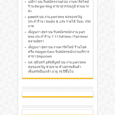
เอมิกา
บน
รับสมัครงานด่วน! งานพาร์ทไทม์
ร้าน Berger King สาขาสุวรรณภูมิ ด่วนมาก
ค่ะ
pawich
บน
งาน part time ห่อของขวัญ
ประจำร้าน i Studio & .Life รายได้ วันละ 350
บาท
เพ็ญนภา สุพร
บน
รับสมัครพนักงาน part
time ประจำร้าน 7-11 Full time / Part time/
หลายอัตรา
เพ็ญนภา สุพร
บน
งานพาร์ทไทม์ ร้านไอศ
ครีม Häagen Dazs รับสมัครพนักงานบริการ
สาขา Emporium
นส. สุมินทร์ อุทัยพิบูลย์
บน
งาน part time
ห่อของขวัญ ช่วยขาย ห้างสรรพสินค้า
เซ็นทรัลปิ่นเกล้า อายุ 16 ปีขึ้นไป