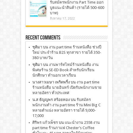
รับสมัครพนักงาน Part Time ออก
บูธแนะนำสินค้า (รายได้ 500-600
บาท)
สิงหาคม 17, 2022
Recent Comments
ชุติมา
บน
งาน part time ร้านหนังสือ ช่วงปี
ใหม่ ประจำร้าน B2S ทุกสาขา รายได้ 350-
380 บาท/วัน
ชุติมา
บน
งานพาร์ทไทม์ร้านหนังสือ งาน
พิเศษร้าน SE-ED Book สำหรับนักเรียน
นักศึกษา ทำนอกเวลาเรียน
นางสาวเมษา เพริดพริ้ง
บน
งาน part time
ร้านหนังสือ นายอินทร์ เปิดรับพนักงานขาย
หลายอัตรา ทั่วประเทศ
น.ส ธัญญพร สร้อยทอง
บน
รับสมัคร
พนักงานทำ งาน part time ร้าน Mini Big C
หลายตำแน่ง หลายอัตรา รายได้ 9,000-
17,000
ศิริพร แก้วเพ็ชร
บน
เเนะนำงาน 2558 งาน
part time ร้านกาแฟ Chester’s Coffee