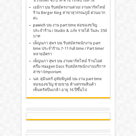
ชั่วโมงละ 45 บาท สาขาใกล้บ้านท่าน
เอมิกา
บน
รับสมัครงานด่วน! งานพาร์ทไทม์
ร้าน Berger King สาขาสุวรรณภูมิ ด่วนมาก
ค่ะ
pawich
บน
งาน part time ห่อของขวัญ
ประจำร้าน i Studio & .Life รายได้ วันละ 350
บาท
เพ็ญนภา สุพร
บน
รับสมัครพนักงาน part
time ประจำร้าน 7-11 Full time / Part time/
หลายอัตรา
เพ็ญนภา สุพร
บน
งานพาร์ทไทม์ ร้านไอศ
ครีม Häagen Dazs รับสมัครพนักงานบริการ
สาขา Emporium
นส. สุมินทร์ อุทัยพิบูลย์
บน
งาน part time
ห่อของขวัญ ช่วยขาย ห้างสรรพสินค้า
เซ็นทรัลปิ่นเกล้า อายุ 16 ปีขึ้นไป