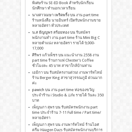
พิเศษร้าน SE-ED Book สำหรับนักเรียน
นักศึกษา ทำนอกเวลาเรียน
นางสาวเมษา เพริดพริ้ง
บน
งาน part time
ร้านหนังสือ นายอินทร์ เปิดรับพนักงานขาย
หลายอัตรา ทั่วประเทศ
น.ส ธัญญพร สร้อยทอง
บน
รับสมัคร
พนักงานทำ งาน part time ร้าน Mini Big C
หลายตำแน่ง หลายอัตรา รายได้ 9,000-
17,000
ศิริพร แก้วเพ็ชร
บน
เเนะนำงาน 2558 งาน
part time ร้านกาแฟ Chester’s Coffee
ชั่วโมงละ 45 บาท สาขาใกล้บ้านท่าน
เอมิกา
บน
รับสมัครงานด่วน! งานพาร์ทไทม์
ร้าน Berger King สาขาสุวรรณภูมิ ด่วนมาก
ค่ะ
pawich
บน
งาน part time ห่อของขวัญ
ประจำร้าน i Studio & .Life รายได้ วันละ 350
บาท
เพ็ญนภา สุพร
บน
รับสมัครพนักงาน part
time ประจำร้าน 7-11 Full time / Part time/
หลายอัตรา
เพ็ญนภา สุพร
บน
งานพาร์ทไทม์ ร้านไอศ
ครีม Häagen Dazs รับสมัครพนักงานบริการ