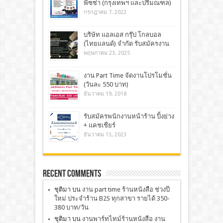
พิซซ่า (กรุงเทพฯ และปริมณฑล)
กรกฎาคม 7, 2022
บริษัท แอลเอส กรุ๊ป โกลบอล
(ไทยแลนด์) จำกัด รับสมัครงาน
พฤษภาคม 23, 2025
งาน Part Time จัดงานโปรโมชั่น
(วันละ 550 บาท)
ธันวาคม 19, 2018
รับสมัครพนักงานหน้าร้าน ปิ้งย่าง
+ แคชเชียร์
ธันวาคม 13, 2023
Recent Comments
ชุติมา
บน
งาน part time ร้านหนังสือ ช่วงปี
ใหม่ ประจำร้าน B2S ทุกสาขา รายได้ 350-
380 บาท/วัน
ชุติมา
บน
งานพาร์ทไทม์ร้านหนังสือ งาน