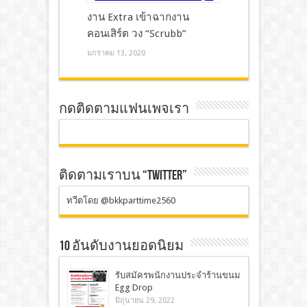
งาน Extra เข้าฉากงาน
คอนเสิร์ต วง “Scrubb”
มกราคม 13, 2020
กดติดตามแฟนเพจเรา
ติดตามเราบน “TWITTER”
ทวีตโดย @bkkparttime2560
10 อันดับงานยอดนิยม
รับสมัครพนักงานประจำร้านขนม
Egg Drop
มิถุนายน 29, 2022