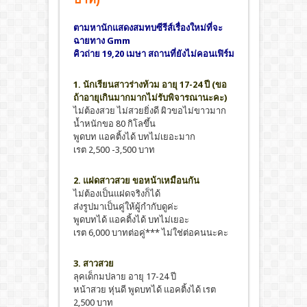
ตามหานักแสดงสมทบซีรีส์เรื่องใหม่ที่จะ
ฉายทาง Gmm
คิวถ่าย 19,20 เมษา สถานที่ยังไม่คอนเฟิร์ม
1. นักเรียนสาวร่างท้วม อายุ 17-24 ปี (ขอ
ถ้าอายุเกินมากมากไม่รับพิจารณานะคะ)
ไม่ต้องสวย ไม่สวยยิ่งดี ผิวขอไม่ขาวมาก
น้ำหนักขอ 80 กิโลขึ้น
พูดบท แอคติ้งได้ บทไม่เยอะมาก
เรต 2,500 -3,500 บาท
2. แฝดสาวสวย ขอหน้าเหมือนกัน
ไม่ต้องเป็นแฝดจริงก็ได้
ส่งรูปมาเป็นคู่ให้ผู้กำกับดูค่ะ
พูดบทได้ แอคติ้งได้ บทไม่เยอะ
เรต 6,000 บาทต่อคู่*** ไม่ใช่ต่อคนนะคะ
3. สาวสวย
ลุคเด็กมปลาย อายุ 17-24 ปี
หน้าสวย หุ่นดี พูดบทได้ แอคติ้งได้ เรต
2,500 บาท