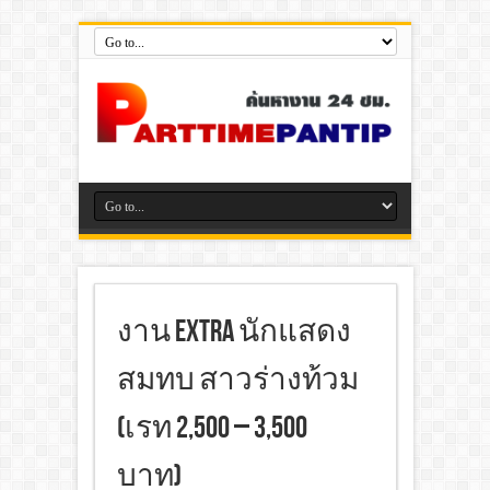
งาน Extra นักแสดง
สมทบ สาวร่างท้วม
(เรท 2,500 – 3,500
บาท)