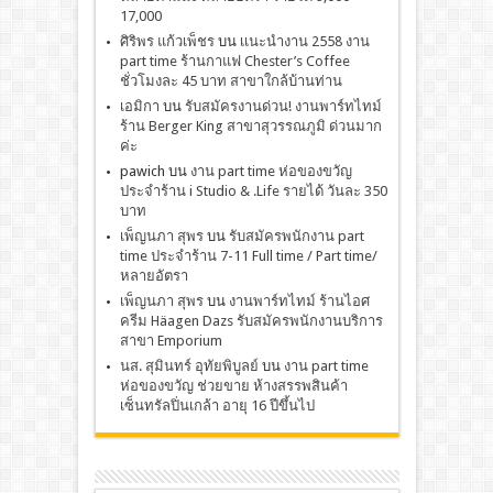
17,000
ศิริพร แก้วเพ็ชร
บน
เเนะนำงาน 2558 งาน
part time ร้านกาแฟ Chester’s Coffee
ชั่วโมงละ 45 บาท สาขาใกล้บ้านท่าน
เอมิกา
บน
รับสมัครงานด่วน! งานพาร์ทไทม์
ร้าน Berger King สาขาสุวรรณภูมิ ด่วนมาก
ค่ะ
pawich
บน
งาน part time ห่อของขวัญ
ประจำร้าน i Studio & .Life รายได้ วันละ 350
บาท
เพ็ญนภา สุพร
บน
รับสมัครพนักงาน part
time ประจำร้าน 7-11 Full time / Part time/
หลายอัตรา
เพ็ญนภา สุพร
บน
งานพาร์ทไทม์ ร้านไอศ
ครีม Häagen Dazs รับสมัครพนักงานบริการ
สาขา Emporium
นส. สุมินทร์ อุทัยพิบูลย์
บน
งาน part time
ห่อของขวัญ ช่วยขาย ห้างสรรพสินค้า
เซ็นทรัลปิ่นเกล้า อายุ 16 ปีขึ้นไป