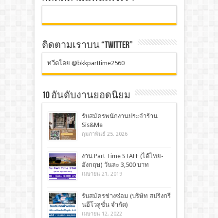
ติดตามเราบน “TWITTER”
ทวีตโดย @bkkparttime2560
10 อันดับงานยอดนิยม
รับสมัครพนักงานประจำร้าน
Sis&Me
กุมภาพันธ์ 25, 2026
งาน Part Time STAFF (ได้ไทย-
อังกฤษ) วันละ 3,500 บาท
เมษายน 21, 2019
รับสมัครช่างซ่อม (บริษัท สปริงกรี
นอีโวลูชั่น จำกัด)
เมษายน 12, 2022