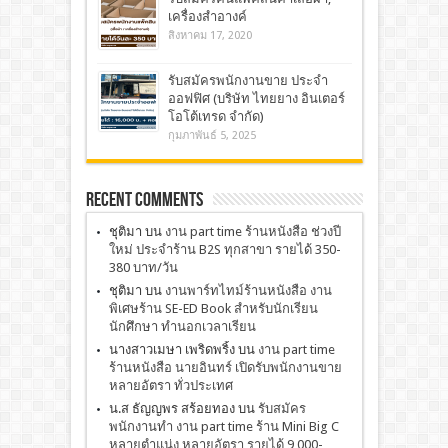
เครื่องสำอางค์
สิงหาคม 17, 2020
รับสมัครพนักงานขาย ประจำ
ออฟฟิศ (บริษัท ไทยยาง อินเตอร์
โอโต้เทรด จำกัด)
กุมภาพันธ์ 5, 2025
Recent Comments
ชุติมา
บน
งาน part time ร้านหนังสือ ช่วงปี
ใหม่ ประจำร้าน B2S ทุกสาขา รายได้ 350-
380 บาท/วัน
ชุติมา
บน
งานพาร์ทไทม์ร้านหนังสือ งาน
พิเศษร้าน SE-ED Book สำหรับนักเรียน
นักศึกษา ทำนอกเวลาเรียน
นางสาวเมษา เพริดพริ้ง
บน
งาน part time
ร้านหนังสือ นายอินทร์ เปิดรับพนักงานขาย
หลายอัตรา ทั่วประเทศ
น.ส ธัญญพร สร้อยทอง
บน
รับสมัคร
พนักงานทำ งาน part time ร้าน Mini Big C
หลายตำแน่ง หลายอัตรา รายได้ 9,000-