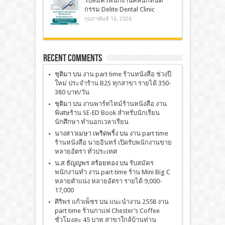
รับสมัครพนักงานคลินิกทันต
กรรม Delite Dental Clinic
กุมภาพันธ์ 16, 2026
Recent Comments
ชุติมา
บน
งาน part time ร้านหนังสือ ช่วงปี
ใหม่ ประจำร้าน B2S ทุกสาขา รายได้ 350-
380 บาท/วัน
ชุติมา
บน
งานพาร์ทไทม์ร้านหนังสือ งาน
พิเศษร้าน SE-ED Book สำหรับนักเรียน
นักศึกษา ทำนอกเวลาเรียน
นางสาวเมษา เพริดพริ้ง
บน
งาน part time
ร้านหนังสือ นายอินทร์ เปิดรับพนักงานขาย
หลายอัตรา ทั่วประเทศ
น.ส ธัญญพร สร้อยทอง
บน
รับสมัคร
พนักงานทำ งาน part time ร้าน Mini Big C
หลายตำแน่ง หลายอัตรา รายได้ 9,000-
17,000
ศิริพร แก้วเพ็ชร
บน
เเนะนำงาน 2558 งาน
part time ร้านกาแฟ Chester’s Coffee
ชั่วโมงละ 45 บาท สาขาใกล้บ้านท่าน