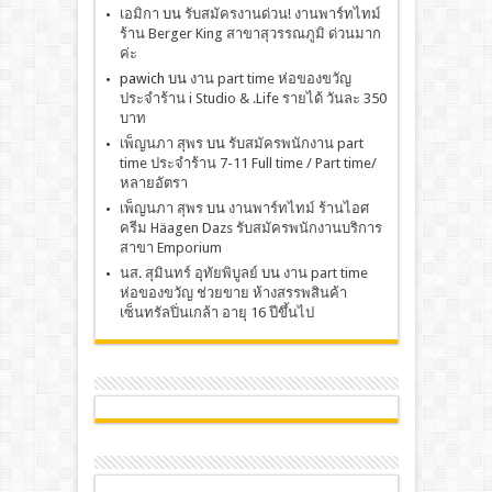
เอมิกา
บน
รับสมัครงานด่วน! งานพาร์ทไทม์
ร้าน Berger King สาขาสุวรรณภูมิ ด่วนมาก
ค่ะ
pawich
บน
งาน part time ห่อของขวัญ
ประจำร้าน i Studio & .Life รายได้ วันละ 350
บาท
เพ็ญนภา สุพร
บน
รับสมัครพนักงาน part
time ประจำร้าน 7-11 Full time / Part time/
หลายอัตรา
เพ็ญนภา สุพร
บน
งานพาร์ทไทม์ ร้านไอศ
ครีม Häagen Dazs รับสมัครพนักงานบริการ
สาขา Emporium
นส. สุมินทร์ อุทัยพิบูลย์
บน
งาน part time
ห่อของขวัญ ช่วยขาย ห้างสรรพสินค้า
เซ็นทรัลปิ่นเกล้า อายุ 16 ปีขึ้นไป