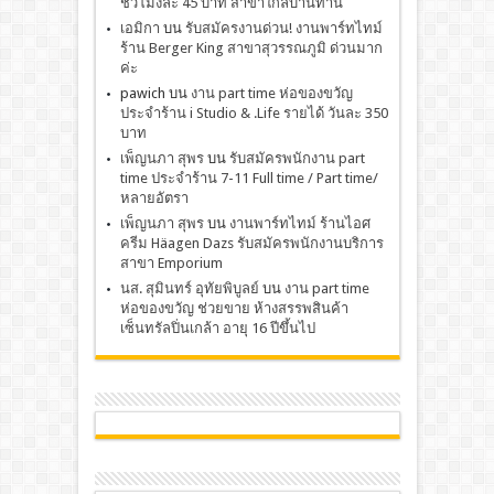
ชั่วโมงละ 45 บาท สาขาใกล้บ้านท่าน
เอมิกา
บน
รับสมัครงานด่วน! งานพาร์ทไทม์
ร้าน Berger King สาขาสุวรรณภูมิ ด่วนมาก
ค่ะ
pawich
บน
งาน part time ห่อของขวัญ
ประจำร้าน i Studio & .Life รายได้ วันละ 350
บาท
เพ็ญนภา สุพร
บน
รับสมัครพนักงาน part
time ประจำร้าน 7-11 Full time / Part time/
หลายอัตรา
เพ็ญนภา สุพร
บน
งานพาร์ทไทม์ ร้านไอศ
ครีม Häagen Dazs รับสมัครพนักงานบริการ
สาขา Emporium
นส. สุมินทร์ อุทัยพิบูลย์
บน
งาน part time
ห่อของขวัญ ช่วยขาย ห้างสรรพสินค้า
เซ็นทรัลปิ่นเกล้า อายุ 16 ปีขึ้นไป