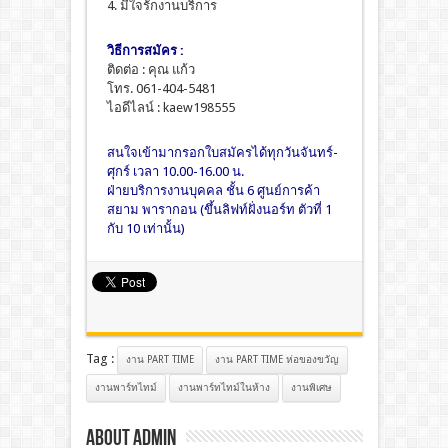
4. มีใจรักงานบริการ
วิธีการสมัคร :
ติดต่อ : คุณ แก้ว
โทร. 061-404-5481
ไอดีไลน์ : kaew198555
สนใจเข้ามากรอกใบสมัครได้ทุกวันจันทร์-
ศุกร์ เวลา 10.00-16.00 น.
ฝ่ายบริการงานบุคคล ชั้น 6 ศูนย์การค้า
สยาม พารากอน (ขึ้นลิฟท์ฝั่งนอร์ท ตัวที่ 1
กับ 10 เท่านั้น)
Tag :
งาน PART TIME
งาน PART TIME ห่อของขวัญ
งานพาร์ทไทม์
งานพาร์ทไทม์ในห้าง
งานพิเศษ
About admin