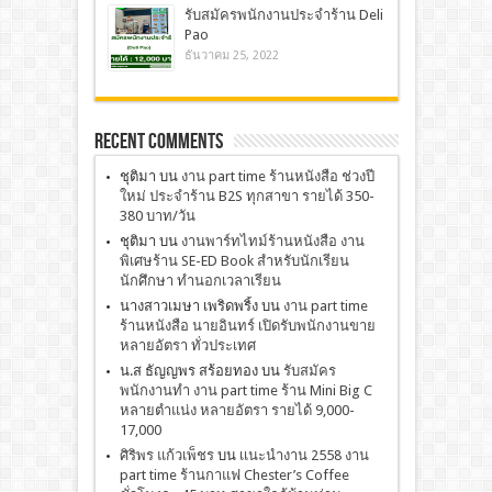
รับสมัครพนักงานประจำร้าน Deli
Pao
ธันวาคม 25, 2022
Recent Comments
ชุติมา
บน
งาน part time ร้านหนังสือ ช่วงปี
ใหม่ ประจำร้าน B2S ทุกสาขา รายได้ 350-
380 บาท/วัน
ชุติมา
บน
งานพาร์ทไทม์ร้านหนังสือ งาน
พิเศษร้าน SE-ED Book สำหรับนักเรียน
นักศึกษา ทำนอกเวลาเรียน
นางสาวเมษา เพริดพริ้ง
บน
งาน part time
ร้านหนังสือ นายอินทร์ เปิดรับพนักงานขาย
หลายอัตรา ทั่วประเทศ
น.ส ธัญญพร สร้อยทอง
บน
รับสมัคร
พนักงานทำ งาน part time ร้าน Mini Big C
หลายตำแน่ง หลายอัตรา รายได้ 9,000-
17,000
ศิริพร แก้วเพ็ชร
บน
เเนะนำงาน 2558 งาน
part time ร้านกาแฟ Chester’s Coffee