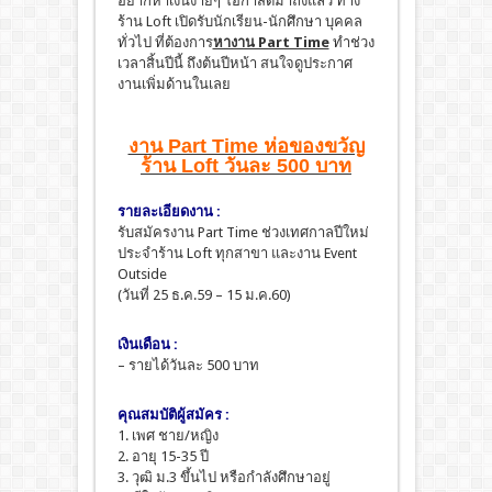
อยากหาเงินง่ายๆ โอกาสดีมาถึงแล้ว ทาง
ร้าน Loft เปิดรับนักเรียน-นักศึกษา บุคคล
ทั่วไป ที่ต้องการ
หางาน Part Time
ทำช่วง
เวลาสิ้นปีนี้ ถึงต้นปีหน้า สนใจดูประกาศ
งานเพิ่มด้านในเลย
งาน Part Time ห่อของขวัญ
ร้าน Loft วันละ 500 บาท
รายละเอียดงาน :
รับสมัครงาน Part Time ช่วงเทศกาลปีใหม่
ประจำร้าน Loft ทุกสาขา และงาน Event
Outside
(วันที่ 25 ธ.ค.59 – 15 ม.ค.60)
เงินเดือน :
– รายได้วันละ 500 บาท
คุณสมบัติผู้สมัคร :
1. เพศ ชาย/หญิง
2. อายุ 15-35 ปี
3. วุฒิ ม.3 ขึ้นไป หรือกำลังศึกษาอยู่