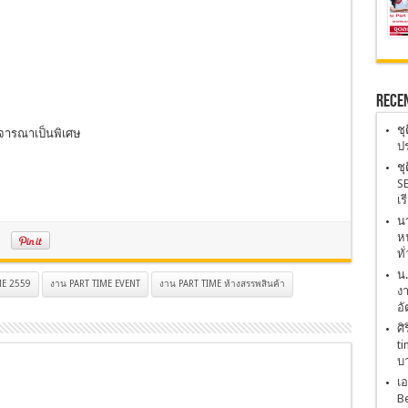
Rece
ชุ
จารณาเป็นพิเศษ
ปร
ชุ
SE
เร
นา
หน
ทั
น
ME 2559
งาน PART TIME EVENT
งาน PART TIME ห้างสรรพสินค้า
งา
อั
ศิ
ti
บ
เอ
Be