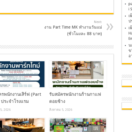
p
i 
เ
ปร
Next:
งาน Part Time MK ทำงานวันแม่
เ
H
(ชั่วโมงละ 88 บาท)
E
นส
ขว
อา
ครพนักงานเสิร์ฟ (Part
รับสมัครพนักงานร้านกาแฟ
 ประจำโรงแรม
ดอยช้าง
5, 2026
สิงหาคม 5, 2026