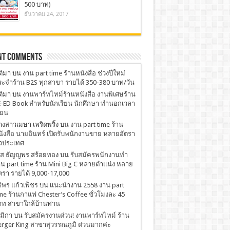
500 บาท)
ธันวาคม 24, 2017
nt Comments
ติมา
บน
งาน part time ร้านหนังสือ ช่วงปีใหม่
ะจำร้าน B2S ทุกสาขา รายได้ 350-380 บาท/วัน
ติมา
บน
งานพาร์ทไทม์ร้านหนังสือ งานพิเศษร้าน
-ED Book สำหรับนักเรียน นักศึกษา ทำนอกเวลา
ียน
งสาวเมษา เพริดพริ้ง
บน
งาน part time ร้าน
ังสือ นายอินทร์ เปิดรับพนักงานขาย หลายอัตรา
่วประเทศ
.ส ธัญญพร สร้อยทอง
บน
รับสมัครพนักงานทำ
น part time ร้าน Mini Big C หลายตำแน่ง หลาย
ตรา รายได้ 9,000-17,000
ริพร แก้วเพ็ชร
บน
เเนะนำงาน 2558 งาน part
me ร้านกาแฟ Chester’s Coffee ชั่วโมงละ 45
าท สาขาใกล้บ้านท่าน
มิกา
บน
รับสมัครงานด่วน! งานพาร์ทไทม์ ร้าน
rger King สาขาสุวรรณภูมิ ด่วนมากค่ะ