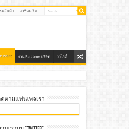
รรพสินค้า
อาชีพเสริม
e event
งาน Part time บริษัท
วาไร้ตี้
ิดตามแฟนเพจเรา
ตามเราบน “TWITTER”