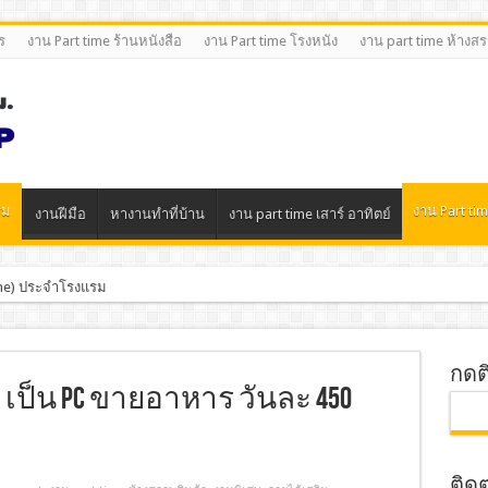
ร
งาน Part time ร้านหนังสือ
งาน Part time โรงหนัง
งาน part time ห้างส
ิม
งาน Part tim
งานฝีมือ
หางานทําที่บ้าน
งาน part time เสาร์ อาทิตย์
Time) ประจำโรงแรม
กดต
tan เป็น PC ขายอาหาร วันละ 450
ติด