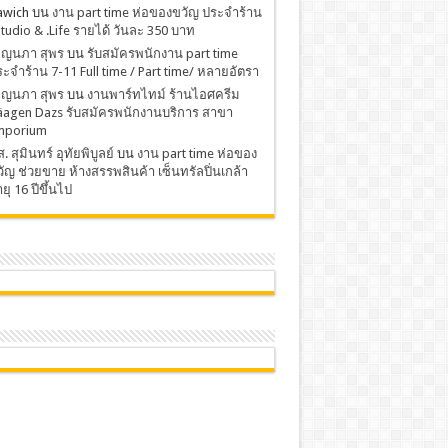
awich
บน
งาน part time ห่อของขวัญ ประจำร้าน
Studio & .Life รายได้ วันละ 350 บาท
พ็ญนภา สุพร
บน
รับสมัครพนักงาน part time
ะจำร้าน 7-11 Full time / Part time/ หลายอัตรา
พ็ญนภา สุพร
บน
งานพาร์ทไทม์ ร้านไอศครีม
äagen Dazs รับสมัครพนักงานบริการ สาขา
mporium
. สุมินทร์ อุทัยพิบูลย์
บน
งาน part time ห่อของ
ัญ ช่วยขาย ห้างสรรพสินค้า เซ็นทรัลปิ่นเกล้า
ยุ 16 ปีขึ้นไป