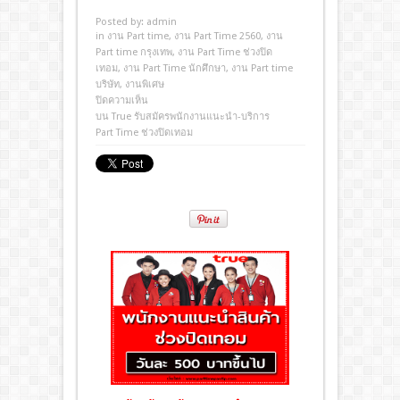
Posted by:
admin
in
งาน Part time
,
งาน Part Time 2560
,
งาน
Part time กรุงเทพ
,
งาน Part Time ช่วงปิด
เทอม
,
งาน Part Time นักศึกษา
,
งาน Part time
บริษัท
,
งานพิเศษ
ปิดความเห็น
บน True รับสมัครพนักงานแนะนำ-บริการ
Part Time ช่วงปิดเทอม