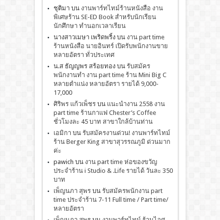
ชุติมา
บน
งานพาร์ทไทม์ร้านหนังสือ งาน
พิเศษร้าน SE-ED Book สำหรับนักเรียน
นักศึกษา ทำนอกเวลาเรียน
นางสาวเมษา เพริดพริ้ง
บน
งาน part time
ร้านหนังสือ นายอินทร์ เปิดรับพนักงานขาย
หลายอัตรา ทั่วประเทศ
น.ส ธัญญพร สร้อยทอง
บน
รับสมัคร
พนักงานทำ งาน part time ร้าน Mini Big C
หลายตำแน่ง หลายอัตรา รายได้ 9,000-
17,000
ศิริพร แก้วเพ็ชร
บน
เเนะนำงาน 2558 งาน
part time ร้านกาแฟ Chester’s Coffee
ชั่วโมงละ 45 บาท สาขาใกล้บ้านท่าน
เอมิกา
บน
รับสมัครงานด่วน! งานพาร์ทไทม์
ร้าน Berger King สาขาสุวรรณภูมิ ด่วนมาก
ค่ะ
pawich
บน
งาน part time ห่อของขวัญ
ประจำร้าน i Studio & .Life รายได้ วันละ 350
บาท
เพ็ญนภา สุพร
บน
รับสมัครพนักงาน part
time ประจำร้าน 7-11 Full time / Part time/
หลายอัตรา
เพ็ญนภา สุพร
บน
งานพาร์ทไทม์ ร้านไอศ