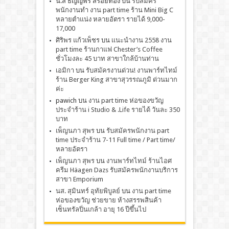
น.ส ธัญญพร สร้อยทอง
บน
รับสมัคร
พนักงานทำ งาน part time ร้าน Mini Big C
หลายตำแน่ง หลายอัตรา รายได้ 9,000-
17,000
ศิริพร แก้วเพ็ชร
บน
เเนะนำงาน 2558 งาน
part time ร้านกาแฟ Chester’s Coffee
ชั่วโมงละ 45 บาท สาขาใกล้บ้านท่าน
เอมิกา
บน
รับสมัครงานด่วน! งานพาร์ทไทม์
ร้าน Berger King สาขาสุวรรณภูมิ ด่วนมาก
ค่ะ
pawich
บน
งาน part time ห่อของขวัญ
ประจำร้าน i Studio & .Life รายได้ วันละ 350
บาท
เพ็ญนภา สุพร
บน
รับสมัครพนักงาน part
time ประจำร้าน 7-11 Full time / Part time/
หลายอัตรา
เพ็ญนภา สุพร
บน
งานพาร์ทไทม์ ร้านไอศ
ครีม Häagen Dazs รับสมัครพนักงานบริการ
สาขา Emporium
นส. สุมินทร์ อุทัยพิบูลย์
บน
งาน part time
ห่อของขวัญ ช่วยขาย ห้างสรรพสินค้า
เซ็นทรัลปิ่นเกล้า อายุ 16 ปีขึ้นไป