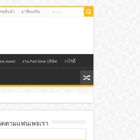
รรพสินค้า
อาชีพเสริม
ime event
งาน Part time บริษัท
วาไร้ตี้
ิดตามแฟนเพจเรา