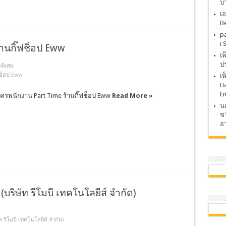
บ
เอ
Be
p
i 
้านกิ๊ฟช็อป Eww
เ
ปร
พิเศษ
ฟช็อป Eww
เ
H
E
ัครพนักงาน Part Time ร้านกิ๊ฟช็อป Eww
Read More »
นส
ขว
อา
บริษัท รีโมบี เทคโนโลยีส์ จำกัด)
 รีโมบี เทคโนโลยีส์ จำกัด)