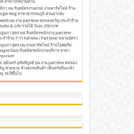
าท สาขาใกล้บ้านท่าน
มิกา
บน
รับสมัครงานด่วน! งานพาร์ทไทม์ ร้าน
rger King สาขาสุวรรณภูมิ ด่วนมากค่ะ
awich
บน
งาน part time ห่อของขวัญ ประจำร้าน
Studio & .Life รายได้ วันละ 350 บาท
พ็ญนภา สุพร
บน
รับสมัครพนักงาน part time
ะจำร้าน 7-11 Full time / Part time/ หลายอัตรา
พ็ญนภา สุพร
บน
งานพาร์ทไทม์ ร้านไอศครีม
äagen Dazs รับสมัครพนักงานบริการ สาขา
mporium
. สุมินทร์ อุทัยพิบูลย์
บน
งาน part time ห่อของ
ัญ ช่วยขาย ห้างสรรพสินค้า เซ็นทรัลปิ่นเกล้า
ยุ 16 ปีขึ้นไป