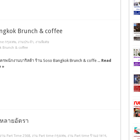
angkok Brunch & coffee
me กรุงเทพ
,
งานประจํา
,
งานพิเศษ
k Brunch & coffee
ัครพนักงานบาริสต้า ร้าน Soso Bangkok Brunch & coffe ...
Read
 »
นหลายอัตรา
งาน Part Time 2568
,
งาน Part time กรุงเทพ
,
งาน Part time ร้านอาหาร
,