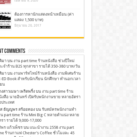
เมษายน 9, 2020
ต้องการหานักแสดงหน้าเหมือน (ค่า
แสดง 1,500 บาท)
มิถุนายน 20, 2017
nt Comments
ติมา
บน
งาน part time ร้านหนังสือ ช่วงปีใหม่
ะจำร้าน B2S ทุกสาขา รายได้ 350-380 บาท/วัน
ติมา
บน
งานพาร์ทไทม์ร้านหนังสือ งานพิเศษร้าน
-ED Book สำหรับนักเรียน นักศึกษา ทำนอกเวลา
ียน
งสาวเมษา เพริดพริ้ง
บน
งาน part time ร้าน
ังสือ นายอินทร์ เปิดรับพนักงานขาย หลายอัตรา
่วประเทศ
.ส ธัญญพร สร้อยทอง
บน
รับสมัครพนักงานทำ
น part time ร้าน Mini Big C หลายตำแน่ง หลาย
ตรา รายได้ 9,000-17,000
ริพร แก้วเพ็ชร
บน
เเนะนำงาน 2558 งาน part
me ร้านกาแฟ Chester’s Coffee ชั่วโมงละ 45