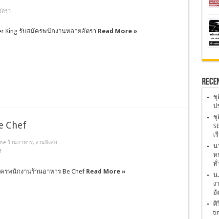
ัตรา
r King รับสมัครพนักงานหลายอัตรา
Read More »
Rece
ชุ
ปร
ชุ
e Chef
SE
เร
ime ร้านอาหาร
,
งานพิเศษ
นา
f
หน
ทั
ัครพนักงานร้านอาหาร Be Chef
Read More »
น
งา
อั
ศิ
ti