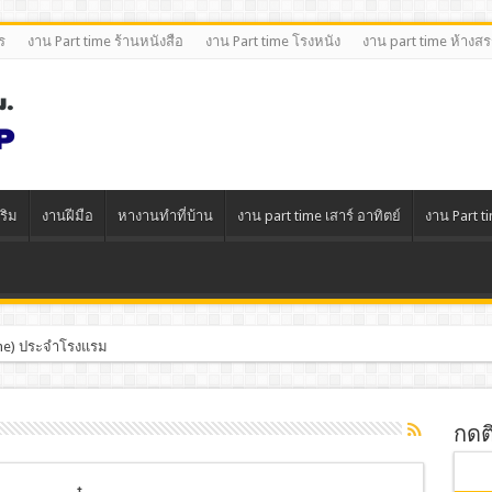
ร
งาน Part time ร้านหนังสือ
งาน Part time โรงหนัง
งาน part time ห้างส
ริม
งานฝีมือ
หางานทําที่บ้าน
งาน part time เสาร์ อาทิตย์
งาน Part t
Time) ประจำโรงแรม
กดต