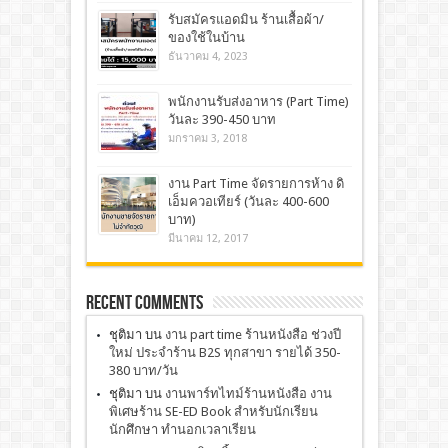
รับสมัครแอดมิน ร้านเสื้อผ้า/
ของใช้ในบ้าน
ธันวาคม 4, 2023
พนักงานรับส่งอาหาร (Part Time)
วันละ 390-450 บาท
มกราคม 3, 2018
งาน Part Time จัดรายการห้าง ดิ
เอ็มควอเทียร์ (วันละ 400-600
บาท)
มีนาคม 12, 2017
Recent Comments
ชุติมา
บน
งาน part time ร้านหนังสือ ช่วงปี
ใหม่ ประจำร้าน B2S ทุกสาขา รายได้ 350-
380 บาท/วัน
ชุติมา
บน
งานพาร์ทไทม์ร้านหนังสือ งาน
พิเศษร้าน SE-ED Book สำหรับนักเรียน
นักศึกษา ทำนอกเวลาเรียน