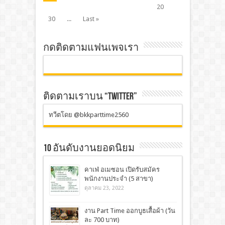
20
30
...
Last »
กดติดตามแฟนเพจเรา
ติดตามเราบน “TWITTER”
ทวีตโดย @bkkparttime2560
10 อันดับงานยอดนิยม
คาเฟ่ อเมซอน เปิดรับสมัคร
พนักงานประจำ (5 สาขา)
ตุลาคม 23, 2022
งาน Part Time ออกบูธเสื้อผ้า (วัน
ละ 700 บาท)