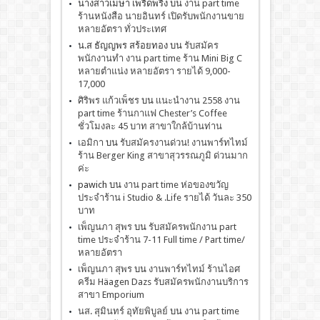
นางสาวเมษา เพริดพริ้ง
บน
งาน part time
ร้านหนังสือ นายอินทร์ เปิดรับพนักงานขาย
หลายอัตรา ทั่วประเทศ
น.ส ธัญญพร สร้อยทอง
บน
รับสมัคร
พนักงานทำ งาน part time ร้าน Mini Big C
หลายตำแน่ง หลายอัตรา รายได้ 9,000-
17,000
ศิริพร แก้วเพ็ชร
บน
เเนะนำงาน 2558 งาน
part time ร้านกาแฟ Chester’s Coffee
ชั่วโมงละ 45 บาท สาขาใกล้บ้านท่าน
เอมิกา
บน
รับสมัครงานด่วน! งานพาร์ทไทม์
ร้าน Berger King สาขาสุวรรณภูมิ ด่วนมาก
ค่ะ
pawich
บน
งาน part time ห่อของขวัญ
ประจำร้าน i Studio & .Life รายได้ วันละ 350
บาท
เพ็ญนภา สุพร
บน
รับสมัครพนักงาน part
time ประจำร้าน 7-11 Full time / Part time/
หลายอัตรา
เพ็ญนภา สุพร
บน
งานพาร์ทไทม์ ร้านไอศ
ครีม Häagen Dazs รับสมัครพนักงานบริการ
สาขา Emporium
นส. สุมินทร์ อุทัยพิบูลย์
บน
งาน part time